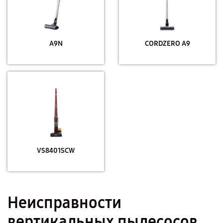
A9N
CORDZERO A9
VS8401SCW
Неисправности
вертикальных пылесосов