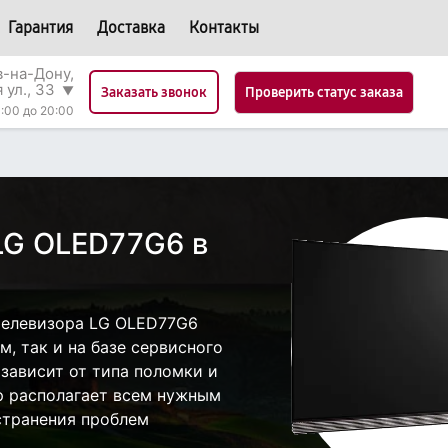
Гарантия
Доставка
Контакты
в-на-Дону,
 ул., 33
▼
Проверить статус заказа
Заказать звонок
:00 до 20:00
LG OLED77G6 в
телевизора LG OLED77G6
, так и на базе сервисного
 зависит от типа поломки и
р располагает всем нужным
странения проблем