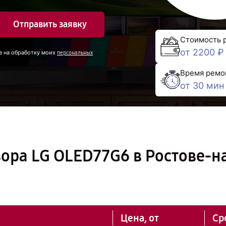
Отправить заявку
Стоимость 
от 2200 ₽
е на обработку моих
персональных
Время ремо
от 30 мин
ора LG OLED77G6 в Ростове-н
Цена, от
Ср