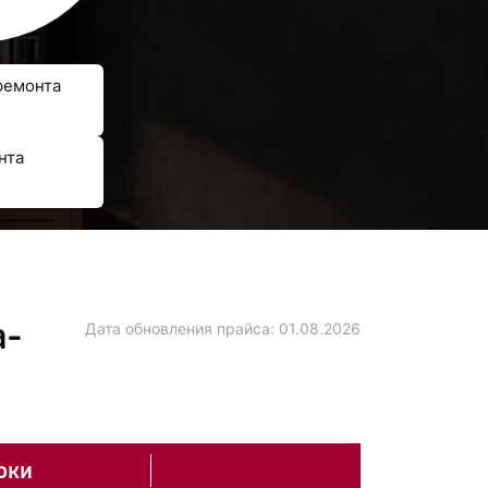
ремонта
нта
а-
Дата обновления прайса:
01.08.2026
оки