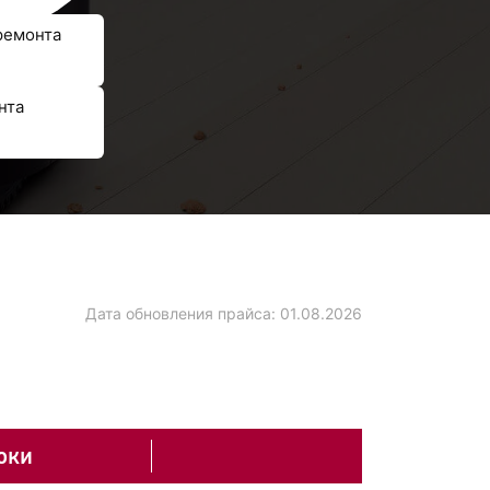
ремонта
нта
Дата обновления прайса:
01.08.2026
оки