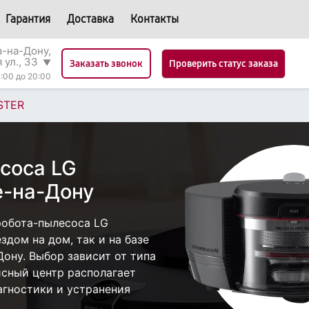
Гарантия
Доставка
Контакты
в-на-Дону,
 ул., 33
▼
Проверить статус заказа
Заказать звонок
:00 до 20:00
STER
соса LG
е-на-Дону
робота-пылесоса LG
дом на дом, так и на базе
Дону. Выбор зависит от типа
исный центр располагает
гностики и устранения