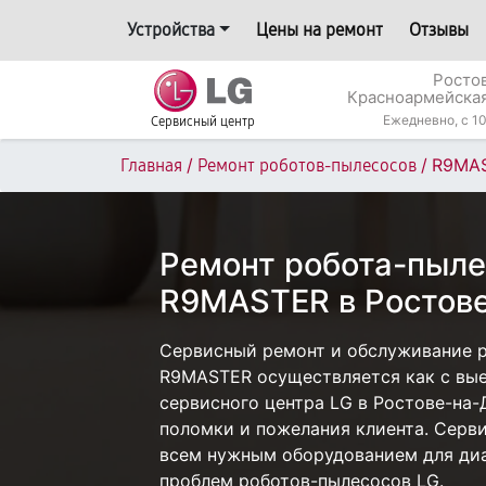
Устройства
Цены на ремонт
Отзывы
Росто
Красноармейская
Ежедневно, с 10
Сервисный центр
/
/
R9MA
Главная
Ремонт роботов-пылесосов
Ремонт робота-пыле
R9MASTER в Ростов
Сервисный ремонт и обслуживание 
R9MASTER осуществляется как с выез
сервисного центра LG в Ростове-на-
поломки и пожелания клиента. Серв
всем нужным оборудованием для диа
проблем роботов-пылесосов LG.