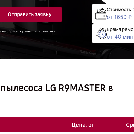
Стоимость 
Отправить заявку
от 1650 ₽
Время ремо
е на обработку моих
персональных
от 40 мин
-пылесоса LG R9MASTER в
Цена, от
Ср