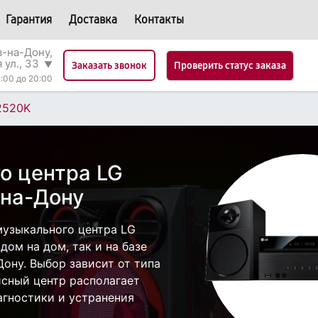
Гарантия
Доставка
Контакты
в-на-Дону,
 ул., 33
▼
Проверить статус заказа
Заказать звонок
:00 до 20:00
520K
о центра LG
-на-Дону
узыкального центра LG
ом на дом, так и на базе
Дону. Выбор зависит от типа
исный центр располагает
гностики и устранения