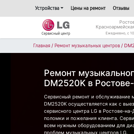
Устройства
Цены на ремонт
Отзывы
Росто
Красноармейская
Ежедневно, с 10
Сервисный центр
/
/
DM2
Главная
Ремонт музыкальных центров
Ремонт музыкальног
DM2520K в Ростове
Сервисный ремонт и обслуживание м
DM2520K осуществляется как с выезд
сервисного центра LG в Ростове-на-
поломки и пожелания клиента. Серв
всем нужным оборудованием для диа
проблем музыкальных центров LG.