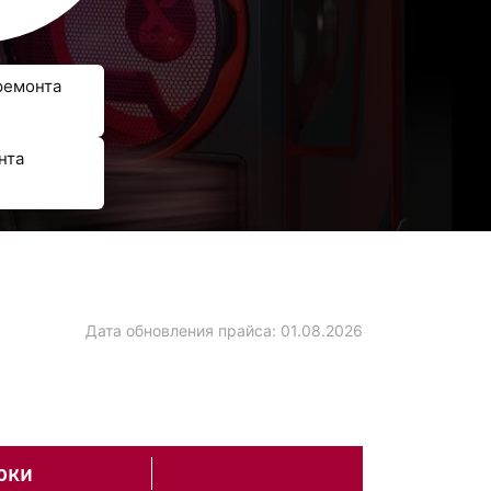
ремонта
нта
Дата обновления прайса:
01.08.2026
оки