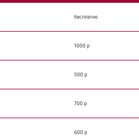
бесплатно
1000 р
500 р
700 р
600 р