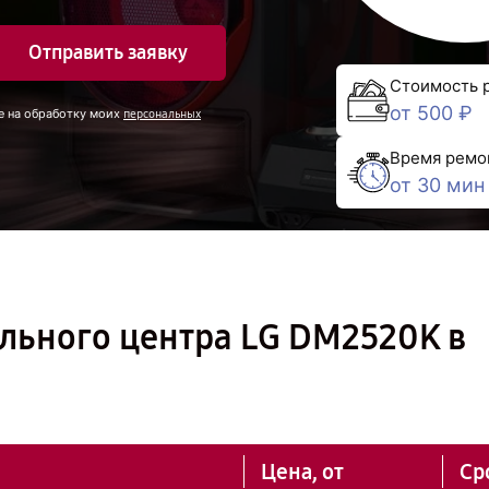
Отправить заявку
Стоимость 
от 500 ₽
е на обработку моих
персональных
Время ремо
от 30 мин
льного центра LG DM2520K в
Цена, от
Ср