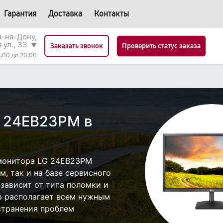
Гарантия
Доставка
Контакты
в-на-Дону,
 ул., 33
▼
Проверить статус заказа
Заказать звонок
:00 до 20:00
G 24EB23PM в
монитора LG 24EB23PM
, так и на базе сервисного
 зависит от типа поломки и
р располагает всем нужным
странения проблем