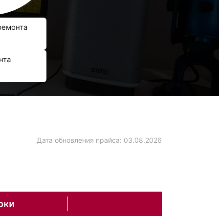
ремонта
нта
Дата обновления прайса:
03.08.2026
оки