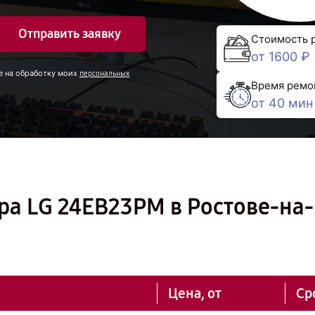
Отправить заявку
Стоимость 
от 1600 ₽
е на обработку моих
персональных
Время ремо
от 40 мин
а LG 24EB23PM в Ростове-на-
Цена, от
Ср