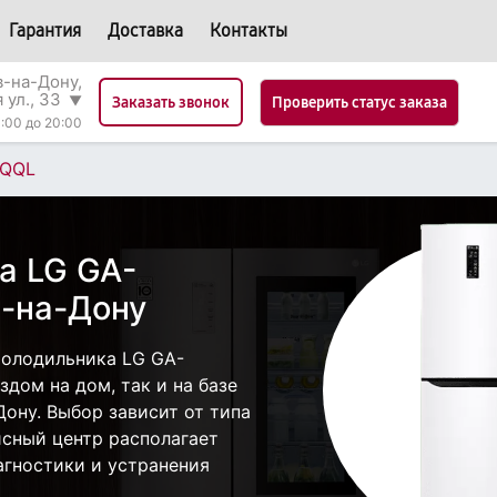
Гарантия
Доставка
Контакты
в-на-Дону,
 ул., 33
▼
Проверить статус заказа
Заказать звонок
:00 до 20:00
SQQL
а LG GA-
-на-Дону
холодильника LG GA-
дом на дом, так и на базе
Дону. Выбор зависит от типа
исный центр располагает
гностики и устранения