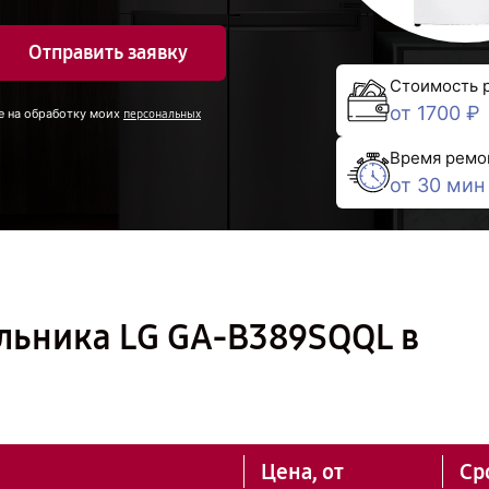
Отправить заявку
Стоимость 
от 1700 ₽
е на обработку моих
персональных
Время ремо
от 30 мин
льника LG GA-B389SQQL в
Цена, от
Ср