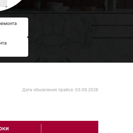
ремонта
нта
Дата обновления прайса:
03.08.2026
оки