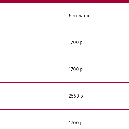
бесплатно
я
1700 р
1700 р
2550 р
1700 р