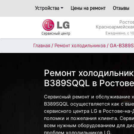
Устройства
Цены на ремонт
Отзывы
Росто
Красноармейская
Ежедневно, с 10
Сервисный центр
/
/
GA-B389
Главная
Ремонт холодильников
Ремонт холодильник
B389SQQL в Ростове
Сервисный ремонт и обслуживание 
B389SQQL осуществляется как с выез
сервисного центра LG в Ростове-на-
поломки и пожелания клиента. Серв
всем нужным оборудованием для диа
проблем холодильников LG.