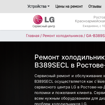
Устройства
Цены на ремонт
Отзывы
Росто
Красноармейская
Ежедневно, с 10
Сервисный центр
/
/
GA-B389S
Главная
Ремонт холодильников
Ремонт холодильник
B389SECL в Ростове
Сервисный ремонт и обслуживание 
B389SECL осуществляется как с выез
сервисного центра LG в Ростове-на-
поломки и пожелания клиента. Серв
всем нужным оборудованием для диа
проблем холодильников LG.