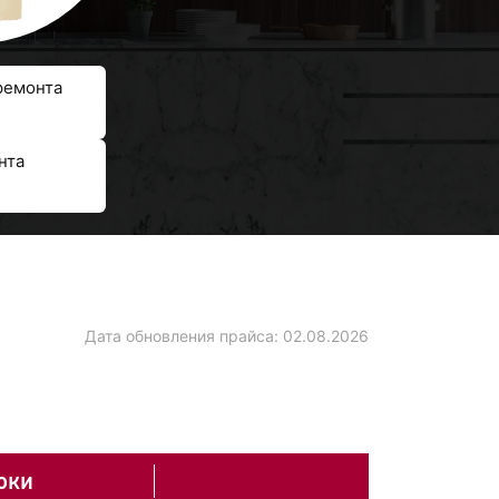
ремонта
нта
Дата обновления прайса:
02.08.2026
оки