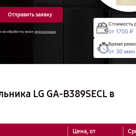
Отправить заявку
Стоимость 
от 1700 ₽
е на обработку моих
персональных
Время ремо
от 30 мин
льника LG GA-B389SECL в
Цена, от
Ср