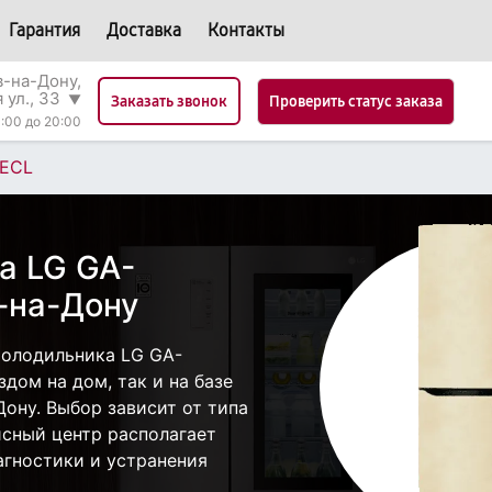
Гарантия
Доставка
Контакты
в-на-Дону,
 ул., 33
▼
Проверить статус заказа
Заказать звонок
:00 до 20:00
ECL
а LG GA-
-на-Дону
холодильника LG GA-
дом на дом, так и на базе
Дону. Выбор зависит от типа
исный центр располагает
гностики и устранения