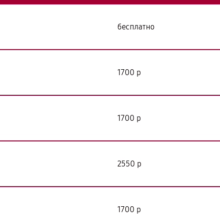
бесплатно
я
1700 р
1700 р
2550 р
1700 р